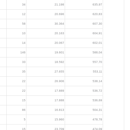
34
21.198
635,97
12
20.696
620,83
58
30.364
607,30
10
20.163
604,91
14
20.067
602,01
146
19.601
588,04
33
18.592
557,70
35
27.655
553,11
22
26.906
538,14
22
17.889
536,72
15
17.888
536,69
86
16.813
504,31
5
15.960
478,78
15
23.709
474,09