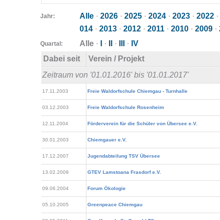
Alle
·
2026
·
2025
·
2024
·
2023
·
2022
Jahr:
014
·
2013
·
2012
·
2011
·
2010
·
2009
·
Alle
·
I
·
II
·
III
·
IV
Quartal:
Dabei seit
Verein / Projekt
Zeitraum von '01.01.2016' bis '01.01.2017'
17.11.2003
Freie Waldorfschule Chiemgau - Turnhalle
03.12.2003
Freie Waldorfschule Rosenheim
12.11.2004
Förderverein für die Schüler von Übersee e.V.
30.01.2003
Chiemgauer e.V.
17.12.2007
Jugendabteilung TSV Übersee
13.02.2009
GTEV Lamstoana Frasdorf e.V.
09.06.2004
Forum Ökologie
05.10.2005
Greenpeace Chiemgau