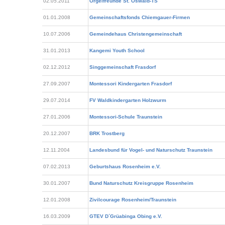
02.05.2011
Orgelfreunde St. Oswald-TS
01.01.2008
Gemeinschaftsfonds Chiemgauer-Firmen
10.07.2006
Gemeindehaus Christengemeinschaft
31.01.2013
Kangemi Youth School
02.12.2012
Singgemeinschaft Frasdorf
27.09.2007
Montessori Kindergarten Frasdorf
29.07.2014
FV Waldkindergarten Holzwurm
27.01.2006
Montessori-Schule Traunstein
20.12.2007
BRK Trostberg
12.11.2004
Landesbund für Vogel- und Naturschutz Traunstein
07.02.2013
Geburtshaus Rosenheim e.V.
30.01.2007
Bund Naturschutz Kreisgruppe Rosenheim
12.01.2008
Zivilcourage Rosenheim/Traunstein
16.03.2009
GTEV D´Grüabinga Obing e.V.