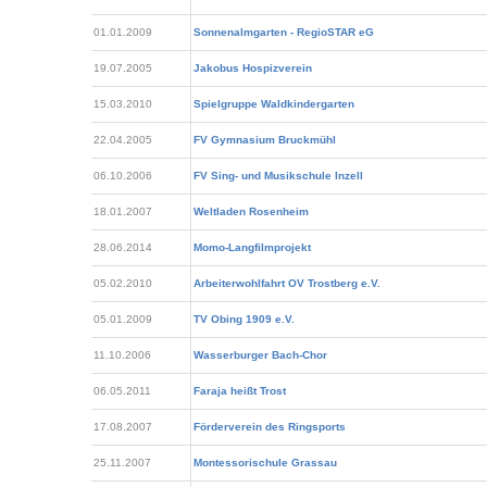
01.01.2009
Sonnenalmgarten - RegioSTAR eG
19.07.2005
Jakobus Hospizverein
15.03.2010
Spielgruppe Waldkindergarten
22.04.2005
FV Gymnasium Bruckmühl
06.10.2006
FV Sing- und Musikschule Inzell
18.01.2007
Weltladen Rosenheim
28.06.2014
Momo-Langfilmprojekt
05.02.2010
Arbeiterwohlfahrt OV Trostberg e.V.
05.01.2009
TV Obing 1909 e.V.
11.10.2006
Wasserburger Bach-Chor
06.05.2011
Faraja heißt Trost
17.08.2007
Förderverein des Ringsports
25.11.2007
Montessorischule Grassau