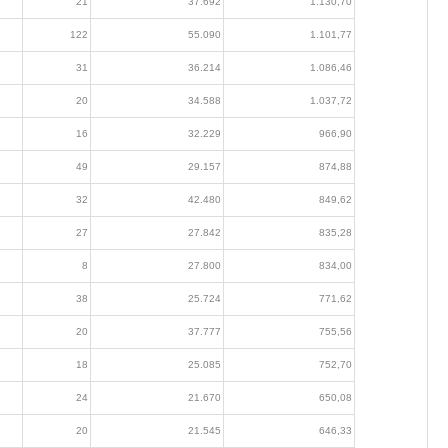
21
37.692
1.130,70
122
55.090
1.101,77
31
36.214
1.086,46
20
34.588
1.037,72
16
32.229
966,90
49
29.157
874,88
32
42.480
849,62
27
27.842
835,28
8
27.800
834,00
38
25.724
771,62
20
37.777
755,56
18
25.085
752,70
24
21.670
650,08
20
21.545
646,33