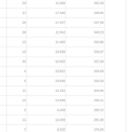
23
11.699
351,09
37
17.490
349,80
26
17.357
347,08
28
11.542
346,23
13
11.460
343,80
12
10.936
328,07
30
10.920
327,69
4
10.822
324,69
0
10.639
319,20
11
10.162
304,86
10
14.608
292,21
0
9.458
283,72
11
14.099
281,99
7
9.232
276,95