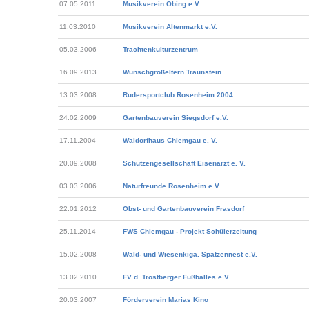
07.05.2011
Musikverein Obing e.V.
11.03.2010
Musikverein Altenmarkt e.V.
05.03.2006
Trachtenkulturzentrum
16.09.2013
Wunschgroßeltern Traunstein
13.03.2008
Rudersportclub Rosenheim 2004
24.02.2009
Gartenbauverein Siegsdorf e.V.
17.11.2004
Waldorfhaus Chiemgau e. V.
20.09.2008
Schützengesellschaft Eisenärzt e. V.
03.03.2006
Naturfreunde Rosenheim e.V.
22.01.2012
Obst- und Gartenbauverein Frasdorf
25.11.2014
FWS Chiemgau - Projekt Schülerzeitung
15.02.2008
Wald- und Wiesenkiga. Spatzennest e.V.
13.02.2010
FV d. Trostberger Fußballes e.V.
20.03.2007
Förderverein Marias Kino