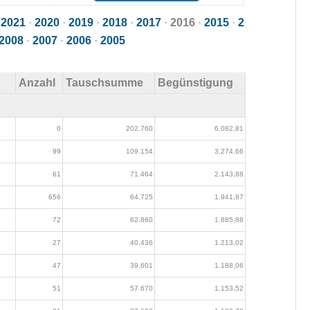
·
2021
·
2020
·
2019
·
2018
·
2017
·
2016
·
2015
·
2
2008
·
2007
·
2006
·
2005
Anzahl
Tauschsumme
Begünstigung
0
202.760
6.082,81
99
109.154
3.274,66
61
71.464
2.143,88
656
64.725
1.941,87
72
62.860
1.885,88
27
40.436
1.213,02
47
39.601
1.188,06
51
57.670
1.153,52