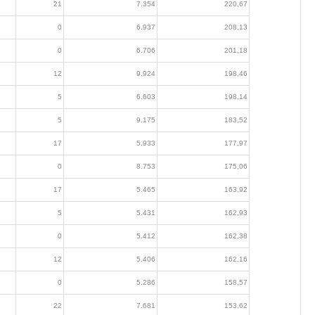
21
7.354
220,67
0
6.937
208,13
0
6.706
201,18
12
9.924
198,46
5
6.603
198,14
5
9.175
183,52
17
5.933
177,97
0
8.753
175,06
17
5.465
163,92
5
5.431
162,93
0
5.412
162,38
12
5.406
162,16
0
5.286
158,57
22
7.681
153,62