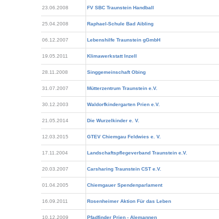
23.06.2008
FV SBC Traunstein Handball
25.04.2008
Raphael-Schule Bad Aibling
06.12.2007
Lebenshilfe Traunstein gGmbH
19.05.2011
Klimawerkstatt Inzell
28.11.2008
Singgemeinschaft Obing
31.07.2007
Mütterzentrum Traunstein e.V.
30.12.2003
Waldorfkindergarten Prien e.V.
21.05.2014
Die Wurzelkinder e. V.
12.03.2015
GTEV Chiemgau Feldwies e. V.
17.11.2004
Landschaftspflegeverband Traunstein e.V.
20.03.2007
Carsharing Traunstein CST e.V.
01.04.2005
Chiemgauer Spendenparlament
16.09.2011
Rosenheimer Aktion Für das Leben
10.12.2009
Pfadfinder Prien - Alemannen