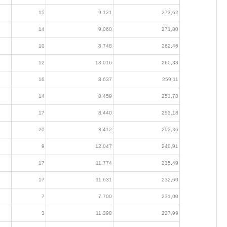
15
9.121
273,62
14
9.060
271,80
10
8.748
262,46
12
13.016
260,33
16
8.637
259,11
14
8.459
253,78
17
8.440
253,18
20
8.412
252,36
9
12.047
240,91
17
11.774
235,49
17
11.631
232,60
7
7.700
231,00
3
11.398
227,99