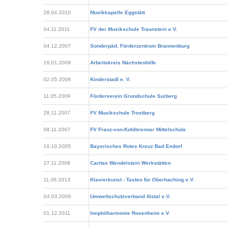
28.04.2010
Musikkapelle Eggstätt
04.11.2011
FV der Musikschule Traunstein e.V.
04.12.2007
Sonderpäd. Förderzentrum Brannenburg
16.01.2008
Arbeitskreis Nächstenhilfe
02.05.2008
Kinderstadl e. V.
11.05.2009
Förderverein Grundschule Surberg
28.11.2007
FV Musikschule Trostberg
08.11.2007
FV Franz-von-Kohlbrenner Mittelschule
10.10.2005
Bayerisches Rotes Kreuz Bad Endorf
27.11.2006
Caritas Wendelstein Werkstätten
11.06.2013
Klavierkunst - Tasten für Oberhaching e.V.
04.03.2009
Umweltschutzverband Alztal e.V.
01.12.2011
Innphilharmonie Rosenheim e.V.