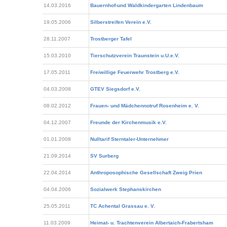
14.03.2016
Bauernhof-und Waldkindergarten Lindenbaum
19.05.2006
Silberstreifen Verein e.V.
28.11.2007
Trostberger Tafel
15.03.2010
Tierschutzverein Traunstein u.U.e.V.
17.05.2011
Freiwillige Feuerwehr Trostberg e.V.
04.03.2008
GTEV Siegsdorf e.V.
08.02.2012
Frauen- und Mädchennotruf Rosenheim e. V.
04.12.2007
Freunde der Kirchenmusik e.V.
01.01.2008
Nulltarif Sterntaler-Unternehmer
21.09.2014
SV Surberg
22.04.2014
Anthroposophische Gesellschaft Zweig Prien
04.04.2006
Sozialwerk Stephanskirchen
25.05.2011
TC Achental Grassau e. V.
11.03.2009
Heimat- u. Trachtenverein Albertaich-Frabertsham