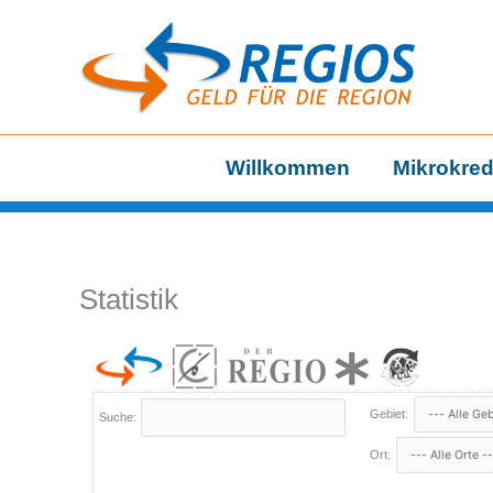
Zum
Inhalt
springen
Willkommen
Mikrokred
Statistik
Gebiet:
Suche:
Ort: