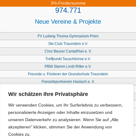
3%-Fördersumme
974.771
Neue Vereine & Projekte
FV Ludwig-Thoma-Gymnasium Prien
Ski-Club Traunstein e.V.
Chor Beurer CantaRhei e. V.
Treffpunkt Tauschbörse e.V.
PBW Stamm Lindl-Ritter e.V.
Freunde u. Förderer der Grundschule Traunstein
Freizeitsportverein Haslach e. V.
Freie Waldorfschule Chiemgau - Förderkreis
Wir schätzen Ihre Privatsphäre
Initiative Nandlstadt Eltern für Kinder e. V.
Reit- und Fahrverein Traunstein e. V
Wir verwenden Cookies, um Ihr Surferlebnis zu verbessern,
personalisierte Anzeigen oder Inhalte einzusetzen und
unseren Datenverkehr zu analysieren. Wenn Sie auf „Alle
akzeptieren" klicken, stimmen Sie der Anwendung von
Cookies zu.
Kontakt