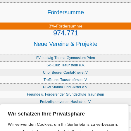
Fördersumme
3%-Fördersumme
974.771
Neue Vereine & Projekte
FV Ludwig-Thoma-Gymnasium Prien
Ski-Club Traunstein e.V.
Chor Beurer CantaRhei e. V.
Treffpunkt Tauschbörse e.V.
PBW Stamm Lindl-Ritter e.V.
Freunde u. Förderer der Grundschule Traunstein
Freizeitsportverein Haslach e. V.
Freie Waldorfschule Chiemgau - Förderkreis
Wir schätzen Ihre Privatsphäre
Initiative Nandlstadt Eltern für Kinder e. V.
Reit- und Fahrverein Traunstein e. V
Wir verwenden Cookies, um Ihr Surferlebnis zu verbessern,