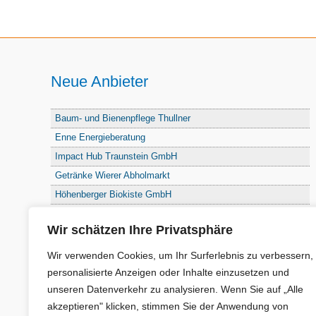
Neue Anbieter
Baum- und Bienenpflege Thullner
Enne Energieberatung
Impact Hub Traunstein GmbH
Getränke Wierer Abholmarkt
Höhenberger Biokiste GmbH
Bioladl Pfingstl Alm
Wir schätzen Ihre Privatsphäre
EnergieSPARberatung Chiemgau
Checkers Jungle Hut
Wir verwenden Cookies, um Ihr Surferlebnis zu verbessern,
Wochinger Brauhaus
personalisierte Anzeigen oder Inhalte einzusetzen und
unseren Datenverkehr zu analysieren. Wenn Sie auf „Alle
RGGR Regionalgemüse
akzeptieren" klicken, stimmen Sie der Anwendung von