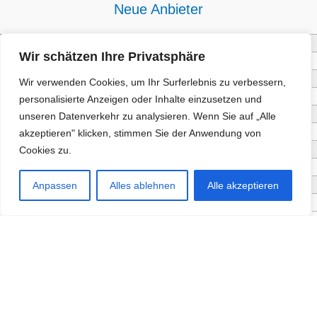
Neue Anbieter
Baum- und Bienenpflege Thullner
Wir schätzen Ihre Privatsphäre
Enne Energieberatung
Impact Hub Traunstein GmbH
Wir verwenden Cookies, um Ihr Surferlebnis zu verbessern,
Getränke Wierer Abholmarkt
personalisierte Anzeigen oder Inhalte einzusetzen und
Höhenberger Biokiste GmbH
unseren Datenverkehr zu analysieren. Wenn Sie auf „Alle
Bioladl Pfingstl Alm
akzeptieren" klicken, stimmen Sie der Anwendung von
EnergieSPARberatung Chiemgau
Cookies zu.
Checkers Jungle Hut
Wochinger Brauhaus
Anpassen
Alles ablehnen
Alle akzeptieren
RGGR Regionalgemüse
Aktuelle Angebote
Staketenzaun - Rollzaun aus
Fördersumme