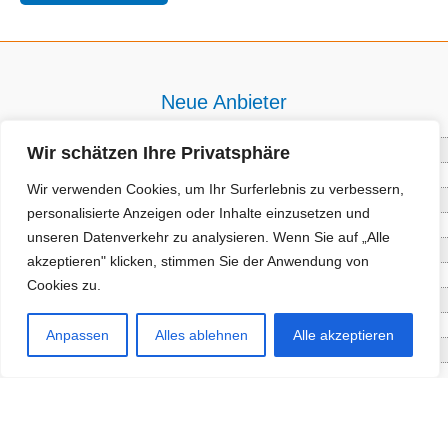
Neue Anbieter
Wir schätzen Ihre Privatsphäre
Baum- und Bienenpflege Thullner
Enne Energieberatung
Wir verwenden Cookies, um Ihr Surferlebnis zu verbessern,
Impact Hub Traunstein GmbH
personalisierte Anzeigen oder Inhalte einzusetzen und
Getränke Wierer Abholmarkt
unseren Datenverkehr zu analysieren. Wenn Sie auf „Alle
Höhenberger Biokiste GmbH
akzeptieren" klicken, stimmen Sie der Anwendung von
Bioladl Pfingstl Alm
Cookies zu.
EnergieSPARberatung Chiemgau
Checkers Jungle Hut
Anpassen
Alles ablehnen
Alle akzeptieren
Wochinger Brauhaus
RGGR Regionalgemüse
Aktuelle Angebote