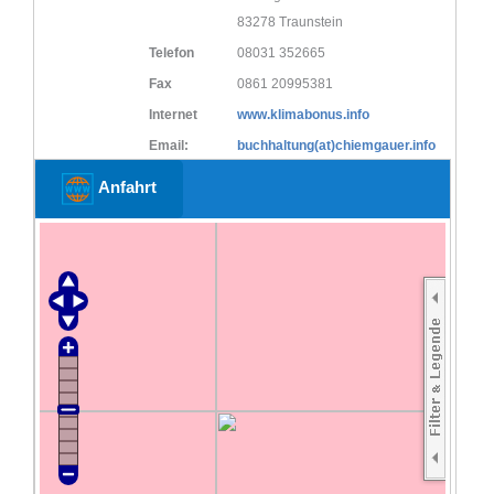
83278 Traunstein
Telefon
08031 352665
Fax
0861 20995381
Internet
www.klimabonus.info
Email:
buchhaltung(at)chiemgauer.info
Anfahrt