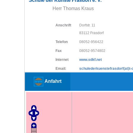
Schule der Künste Frasdorf e. V.
Herr Thomas Kraus
Anschrift
Dorfstr. 11
83112 Frasdorf
Telefon
08052-956422
Fax
08052-9574802
Internet
www.sdkf.net
Email:
schulederkuenstefrasdorf(at)t-o
Anfahrt