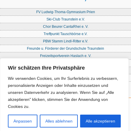
FV Ludwig-Thoma-Gymnasium Prien
Ski-Club Traunstein e.V.
Chor Beurer CantaRhei e. V.
Treffpunkt Tauschbörse e.V.
PBW Stamm Lindl-Ritter e.V.
Freunde u. Förderer der Grundschule Traunstein
Freizeitsportverein Haslach e. V.
Freie Waldorfschule Chiemgau - Förderkreis
Wir schätzen Ihre Privatsphäre
Initiative Nandlstadt Eltern für Kinder e. V.
Reit- und Fahrverein Traunstein e. V
Wir verwenden Cookies, um Ihr Surferlebnis zu verbessern,
personalisierte Anzeigen oder Inhalte einzusetzen und
unseren Datenverkehr zu analysieren. Wenn Sie auf „Alle
akzeptieren" klicken, stimmen Sie der Anwendung von
Cookies zu.
Kontakt
Impressum
Anpassen
Alles ablehnen
Alle akzeptieren
Datenschutz