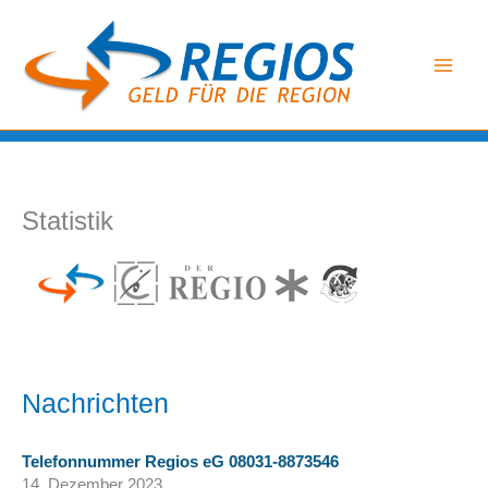
Zum
Inhalt
springen
Statistik
Nachrichten
Telefonnummer Regios eG 08031-8873546
14. Dezember 2023