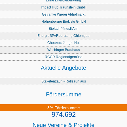
Enne Energieberatung
Impact Hub Traunstein GmbH
Getränke Wierer Abholmarkt
Höhenberger Biokiste GmbH
Bioladl Pfingstl Alm
EnergieSPARberatung Chiemgau
Checkers Jungle Hut
Wochinger Brauhaus
RGGR Regionalgemüse
Aktuelle Angebote
Staketenzaun - Rollzaun aus
Fördersumme
3%-Fördersumme
974.692
Neue Vereine & Projekte