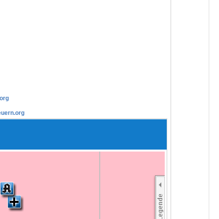
org
euern.org