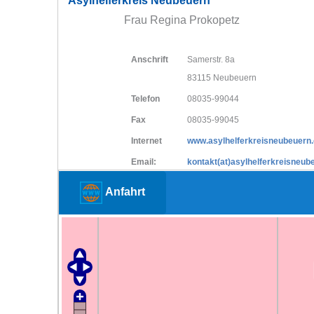
Asylhelferkreis Neubeuern
Frau Regina Prokopetz
Anschrift
Samerstr. 8a
83115 Neubeuern
Telefon
08035-99044
Fax
08035-99045
Internet
www.asylhelferkreisneubeuern.
Email:
kontakt(at)asylhelferkreisneub
Anfahrt