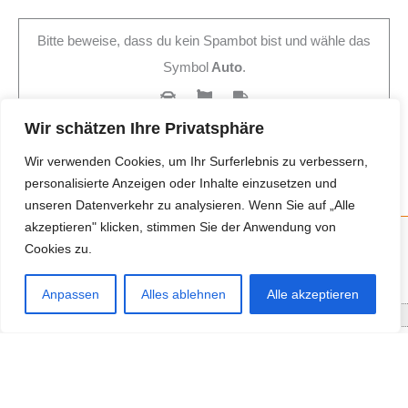
Bitte beweise, dass du kein Spambot bist und wähle das
Symbol
Auto
.
Wir schätzen Ihre Privatsphäre
Wir verwenden Cookies, um Ihr Surferlebnis zu verbessern,
personalisierte Anzeigen oder Inhalte einzusetzen und
unseren Datenverkehr zu analysieren. Wenn Sie auf „Alle
akzeptieren" klicken, stimmen Sie der Anwendung von
Cookies zu.
Neue Anbieter
Anpassen
Alles ablehnen
Alle akzeptieren
Baum- und Bienenpflege Thullner
Enne Energieberatung
Impact Hub Traunstein GmbH
Getränke Wierer Abholmarkt
Höhenberger Biokiste GmbH