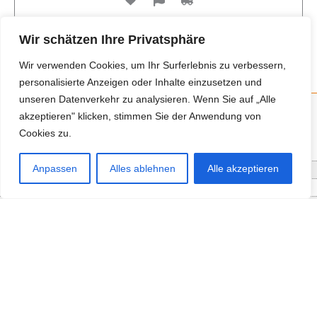
Wir schätzen Ihre Privatsphäre
Wir verwenden Cookies, um Ihr Surferlebnis zu verbessern,
personalisierte Anzeigen oder Inhalte einzusetzen und
unseren Datenverkehr zu analysieren. Wenn Sie auf „Alle
akzeptieren" klicken, stimmen Sie der Anwendung von
Cookies zu.
Neue Anbieter
Anpassen
Alles ablehnen
Alle akzeptieren
Baum- und Bienenpflege Thullner
Enne Energieberatung
Impact Hub Traunstein GmbH
Getränke Wierer Abholmarkt
Höhenberger Biokiste GmbH
Bioladl Pfingstl Alm
EnergieSPARberatung Chiemgau
Checkers Jungle Hut
Wochinger Brauhaus