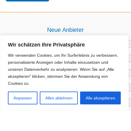
Neue Anbieter
Wir schätzen Ihre Privatsphäre
Baum- und Bienenpflege Thullner
Enne Energieberatung
Wir verwenden Cookies, um Ihr Surferlebnis zu verbessern,
Impact Hub Traunstein GmbH
personalisierte Anzeigen oder Inhalte einzusetzen und
Getränke Wierer Abholmarkt
unseren Datenverkehr zu analysieren. Wenn Sie auf „Alle
Höhenberger Biokiste GmbH
akzeptieren" klicken, stimmen Sie der Anwendung von
Bioladl Pfingstl Alm
Cookies zu.
EnergieSPARberatung Chiemgau
Checkers Jungle Hut
Anpassen
Alles ablehnen
Alle akzeptieren
Wochinger Brauhaus
RGGR Regionalgemüse
Aktuelle Angebote