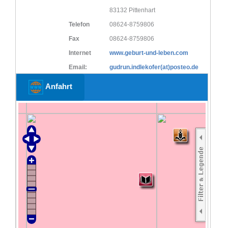
83132 Pittenhart
Telefon
08624-8759806
Fax
08624-8759806
Internet
www.geburt-und-leben.com
Email:
gudrun.indlekofer(at)posteo.de
Anfahrt