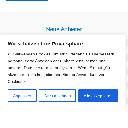
Neue Anbieter
Wir schätzen Ihre Privatsphäre
Baum- und Bienenpflege Thullner
Enne Energieberatung
Wir verwenden Cookies, um Ihr Surferlebnis zu verbessern,
Impact Hub Traunstein GmbH
personalisierte Anzeigen oder Inhalte einzusetzen und
Getränke Wierer Abholmarkt
unseren Datenverkehr zu analysieren. Wenn Sie auf „Alle
Höhenberger Biokiste GmbH
akzeptieren" klicken, stimmen Sie der Anwendung von
Bioladl Pfingstl Alm
Cookies zu.
EnergieSPARberatung Chiemgau
Checkers Jungle Hut
Anpassen
Alles ablehnen
Alle akzeptieren
Wochinger Brauhaus
RGGR Regionalgemüse
Aktuelle Angebote