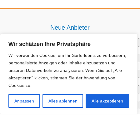
Neue Anbieter
Baum- und Bienenpflege Thullner
Wir schätzen Ihre Privatsphäre
Enne Energieberatung
Wir verwenden Cookies, um Ihr Surferlebnis zu verbessern,
Impact Hub Traunstein GmbH
personalisierte Anzeigen oder Inhalte einzusetzen und
Getränke Wierer Abholmarkt
unseren Datenverkehr zu analysieren. Wenn Sie auf „Alle
Höhenberger Biokiste GmbH
akzeptieren" klicken, stimmen Sie der Anwendung von
Bioladl Pfingstl Alm
Cookies zu.
EnergieSPARberatung Chiemgau
Checkers Jungle Hut
Anpassen
Alles ablehnen
Alle akzeptieren
Wochinger Brauhaus
RGGR Regionalgemüse
Aktuelle Angebote
Staketenzaun - Rollzaun aus