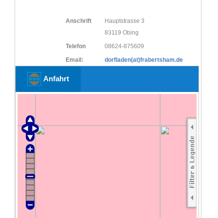
Anschrift
Hauptstrasse 3
83119 Obing
Telefon
08624-875609
Email:
dorfladen(at)frabertsham.de
Anfahrt