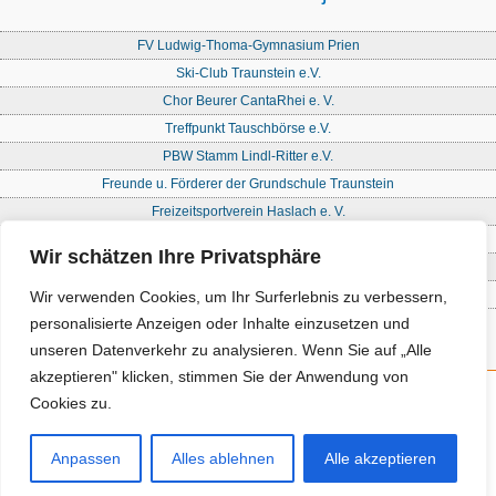
FV Ludwig-Thoma-Gymnasium Prien
Ski-Club Traunstein e.V.
Chor Beurer CantaRhei e. V.
Treffpunkt Tauschbörse e.V.
PBW Stamm Lindl-Ritter e.V.
Freunde u. Förderer der Grundschule Traunstein
Freizeitsportverein Haslach e. V.
Freie Waldorfschule Chiemgau - Förderkreis
Wir schätzen Ihre Privatsphäre
Initiative Nandlstadt Eltern für Kinder e. V.
Reit- und Fahrverein Traunstein e. V
Wir verwenden Cookies, um Ihr Surferlebnis zu verbessern,
personalisierte Anzeigen oder Inhalte einzusetzen und
unseren Datenverkehr zu analysieren. Wenn Sie auf „Alle
akzeptieren" klicken, stimmen Sie der Anwendung von
Cookies zu.
Kontakt
Impressum
Anpassen
Alles ablehnen
Alle akzeptieren
Datenschutz