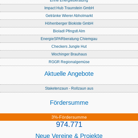
Enne Energieberatung
Impact Hub Traunstein GmbH
Getränke Wierer Abholmarkt
Höhenberger Biokiste GmbH
Bioladl Pfingstl Alm
EnergieSPARberatung Chiemgau
Checkers Jungle Hut
Wochinger Brauhaus
RGGR Regionalgemüse
Aktuelle Angebote
Staketenzaun - Rollzaun aus
Fördersumme
3%-Fördersumme
974.771
Neue Vereine & Projekte