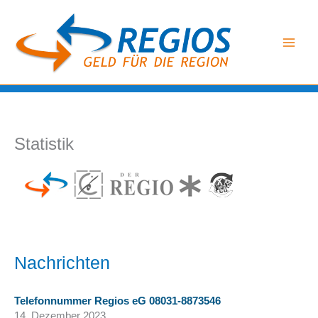
Zum
Inhalt
springen
Statistik
Nachrichten
Telefonnummer Regios eG 08031-8873546
14. Dezember 2023