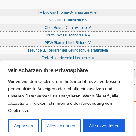
FV Ludwig-Thoma-Gymnasium Prien
Ski-Club Traunstein e.V.
Chor Beurer CantaRhei e. V.
Treffpunkt Tauschbörse e.V.
PBW Stamm Lindl-Ritter e.V.
Freunde u. Förderer der Grundschule Traunstein
Freizeitsportverein Haslach e. V.
Freie Waldorfschule Chiemgau - Förderkreis
Wir schätzen Ihre Privatsphäre
Initiative Nandlstadt Eltern für Kinder e. V.
Reit- und Fahrverein Traunstein e. V
Wir verwenden Cookies, um Ihr Surferlebnis zu verbessern,
personalisierte Anzeigen oder Inhalte einzusetzen und
unseren Datenverkehr zu analysieren. Wenn Sie auf „Alle
akzeptieren" klicken, stimmen Sie der Anwendung von
Cookies zu.
Kontakt
Impressum
Anpassen
Alles ablehnen
Alle akzeptieren
Datenschutz