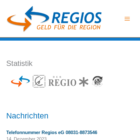
Zum
Inhalt
springen
Statistik
Nachrichten
Telefonnummer Regios eG 08031-8873546
14. Dezember 2023