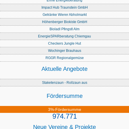
Enne Energieberatung
Impact Hub Traunstein GmbH
Getränke Wierer Abholmarkt
Höhenberger Biokiste GmbH
Bioladl Pfingstl Alm
EnergieSPARberatung Chiemgau
Checkers Jungle Hut
Wochinger Brauhaus
RGGR Regionalgemüse
Aktuelle Angebote
Staketenzaun - Rollzaun aus
Fördersumme
3%-Fördersumme
974.771
Neue Vereine & Projekte