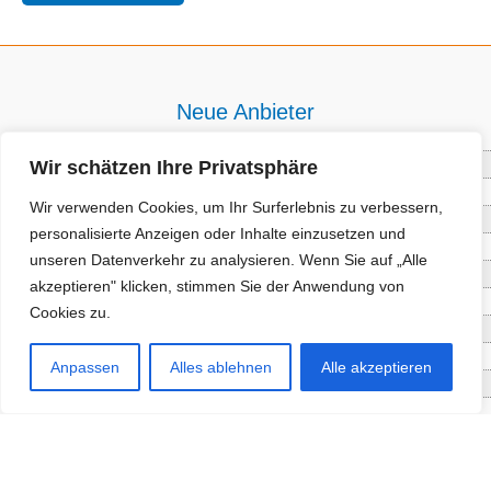
Neue Anbieter
Wir schätzen Ihre Privatsphäre
Baum- und Bienenpflege Thullner
Enne Energieberatung
Wir verwenden Cookies, um Ihr Surferlebnis zu verbessern,
Impact Hub Traunstein GmbH
personalisierte Anzeigen oder Inhalte einzusetzen und
Getränke Wierer Abholmarkt
unseren Datenverkehr zu analysieren. Wenn Sie auf „Alle
Höhenberger Biokiste GmbH
akzeptieren" klicken, stimmen Sie der Anwendung von
Bioladl Pfingstl Alm
Cookies zu.
EnergieSPARberatung Chiemgau
Checkers Jungle Hut
Anpassen
Alles ablehnen
Alle akzeptieren
Wochinger Brauhaus
RGGR Regionalgemüse
Aktuelle Angebote