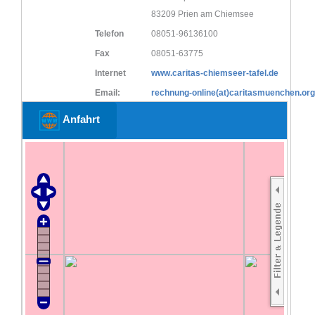
83209 Prien am Chiemsee
Telefon
08051-96136100
Fax
08051-63775
Internet
www.caritas-chiemseer-tafel.de
Email:
rechnung-online(at)caritasmuenchen.org
Anfahrt