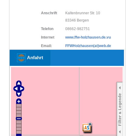
Anschrift
Kaltenbrunner Str. 10
83346 Bergen
Telefon
08662-982751
Internet
www.ffw-holzhausen.de.vu
Email:
FFWHolzhausen(at)web.de
Anfahrt