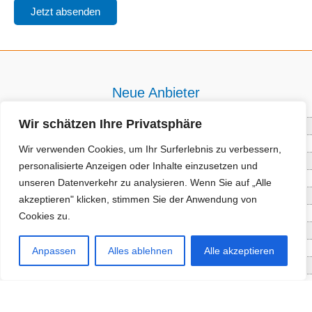
Neue Anbieter
Wir schätzen Ihre Privatsphäre
Baum- und Bienenpflege Thullner
Enne Energieberatung
Wir verwenden Cookies, um Ihr Surferlebnis zu verbessern,
Impact Hub Traunstein GmbH
personalisierte Anzeigen oder Inhalte einzusetzen und
Getränke Wierer Abholmarkt
unseren Datenverkehr zu analysieren. Wenn Sie auf „Alle
Höhenberger Biokiste GmbH
akzeptieren" klicken, stimmen Sie der Anwendung von
Bioladl Pfingstl Alm
Cookies zu.
EnergieSPARberatung Chiemgau
Checkers Jungle Hut
Anpassen
Alles ablehnen
Alle akzeptieren
Wochinger Brauhaus
RGGR Regionalgemüse
Aktuelle Angebote