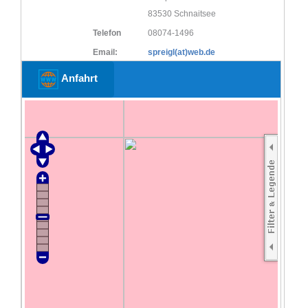
83530 Schnaitsee
Telefon
08074-1496
Email:
spreigl(at)web.de
Anfahrt