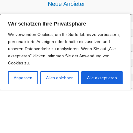
Neue Anbieter
Baum- und Bienenpflege Thullner
Wir schätzen Ihre Privatsphäre
Enne Energieberatung
Impact Hub Traunstein GmbH
Wir verwenden Cookies, um Ihr Surferlebnis zu verbessern,
Getränke Wierer Abholmarkt
personalisierte Anzeigen oder Inhalte einzusetzen und
Höhenberger Biokiste GmbH
unseren Datenverkehr zu analysieren. Wenn Sie auf „Alle
Bioladl Pfingstl Alm
akzeptieren" klicken, stimmen Sie der Anwendung von
EnergieSPARberatung Chiemgau
Cookies zu.
Checkers Jungle Hut
Wochinger Brauhaus
Anpassen
Alles ablehnen
Alle akzeptieren
RGGR Regionalgemüse
Aktuelle Angebote
Staketenzaun - Rollzaun aus
Fördersumme