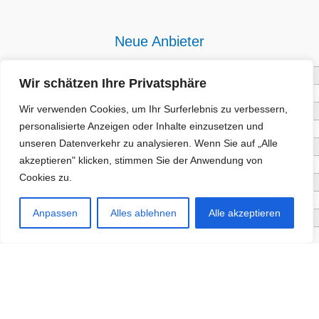
Neue Anbieter
Baum- und Bienenpflege Thullner
Wir schätzen Ihre Privatsphäre
Enne Energieberatung
Wir verwenden Cookies, um Ihr Surferlebnis zu verbessern,
Impact Hub Traunstein GmbH
personalisierte Anzeigen oder Inhalte einzusetzen und
Getränke Wierer Abholmarkt
unseren Datenverkehr zu analysieren. Wenn Sie auf „Alle
Höhenberger Biokiste GmbH
akzeptieren" klicken, stimmen Sie der Anwendung von
Bioladl Pfingstl Alm
Cookies zu.
EnergieSPARberatung Chiemgau
Checkers Jungle Hut
Anpassen
Alles ablehnen
Alle akzeptieren
Wochinger Brauhaus
RGGR Regionalgemüse
Aktuelle Angebote
Staketenzaun - Rollzaun aus