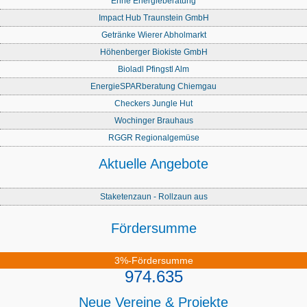
Enne Energieberatung
Impact Hub Traunstein GmbH
Getränke Wierer Abholmarkt
Höhenberger Biokiste GmbH
Bioladl Pfingstl Alm
EnergieSPARberatung Chiemgau
Checkers Jungle Hut
Wochinger Brauhaus
RGGR Regionalgemüse
Aktuelle Angebote
Staketenzaun - Rollzaun aus
Fördersumme
3%-Fördersumme
974.635
Neue Vereine & Projekte