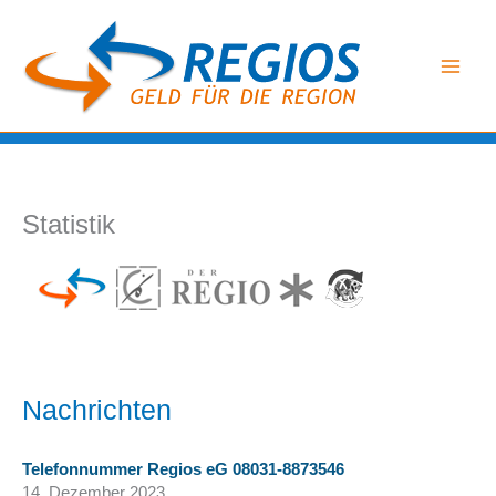
Zum
Inhalt
springen
Statistik
Nachrichten
Telefonnummer Regios eG 08031-8873546
14. Dezember 2023