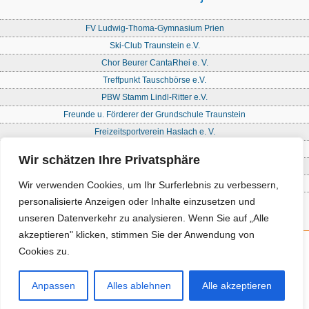
FV Ludwig-Thoma-Gymnasium Prien
Ski-Club Traunstein e.V.
Chor Beurer CantaRhei e. V.
Treffpunkt Tauschbörse e.V.
PBW Stamm Lindl-Ritter e.V.
Freunde u. Förderer der Grundschule Traunstein
Freizeitsportverein Haslach e. V.
Freie Waldorfschule Chiemgau - Förderkreis
Wir schätzen Ihre Privatsphäre
Initiative Nandlstadt Eltern für Kinder e. V.
Reit- und Fahrverein Traunstein e. V
Wir verwenden Cookies, um Ihr Surferlebnis zu verbessern,
personalisierte Anzeigen oder Inhalte einzusetzen und
unseren Datenverkehr zu analysieren. Wenn Sie auf „Alle
akzeptieren" klicken, stimmen Sie der Anwendung von
Cookies zu.
Kontakt
Impressum
Anpassen
Alles ablehnen
Alle akzeptieren
Datenschutz