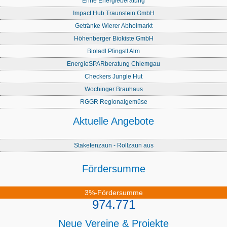
Enne Energieberatung
Impact Hub Traunstein GmbH
Getränke Wierer Abholmarkt
Höhenberger Biokiste GmbH
Bioladl Pfingstl Alm
EnergieSPARberatung Chiemgau
Checkers Jungle Hut
Wochinger Brauhaus
RGGR Regionalgemüse
Aktuelle Angebote
Staketenzaun - Rollzaun aus
Fördersumme
3%-Fördersumme
974.771
Neue Vereine & Projekte