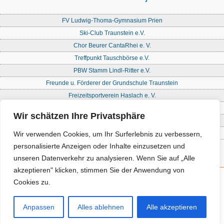
FV Ludwig-Thoma-Gymnasium Prien
Ski-Club Traunstein e.V.
Chor Beurer CantaRhei e. V.
Treffpunkt Tauschbörse e.V.
PBW Stamm Lindl-Ritter e.V.
Freunde u. Förderer der Grundschule Traunstein
Freizeitsportverein Haslach e. V.
Freie Waldorfschule Chiemgau - Förderkreis
Wir schätzen Ihre Privatsphäre
Initiative Nandlstadt Eltern für Kinder e. V.
Reit- und Fahrverein Traunstein e. V
Wir verwenden Cookies, um Ihr Surferlebnis zu verbessern,
personalisierte Anzeigen oder Inhalte einzusetzen und
unseren Datenverkehr zu analysieren. Wenn Sie auf „Alle
akzeptieren" klicken, stimmen Sie der Anwendung von
Cookies zu.
Kontakt
Impressum
Anpassen
Alles ablehnen
Alle akzeptieren
Datenschutz