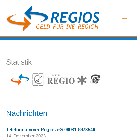
Zum
Inhalt
springen
Statistik
Nachrichten
Telefonnummer Regios eG 08031-8873546
14. Dezember 2023