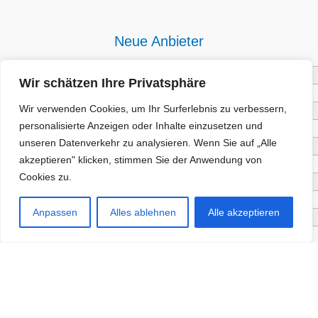
Neue Anbieter
Baum- und Bienenpflege Thullner
Wir schätzen Ihre Privatsphäre
Enne Energieberatung
Wir verwenden Cookies, um Ihr Surferlebnis zu verbessern,
Impact Hub Traunstein GmbH
personalisierte Anzeigen oder Inhalte einzusetzen und
Getränke Wierer Abholmarkt
unseren Datenverkehr zu analysieren. Wenn Sie auf „Alle
Höhenberger Biokiste GmbH
akzeptieren" klicken, stimmen Sie der Anwendung von
Bioladl Pfingstl Alm
Cookies zu.
EnergieSPARberatung Chiemgau
Checkers Jungle Hut
Anpassen
Alles ablehnen
Alle akzeptieren
Wochinger Brauhaus
RGGR Regionalgemüse
Aktuelle Angebote
Staketenzaun - Rollzaun aus