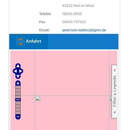
83242 Reit im Winkl
Telefon
08640-8566
Fax
08640-797833
Email:
petersen-walter(at)gmx.de
Anfahrt