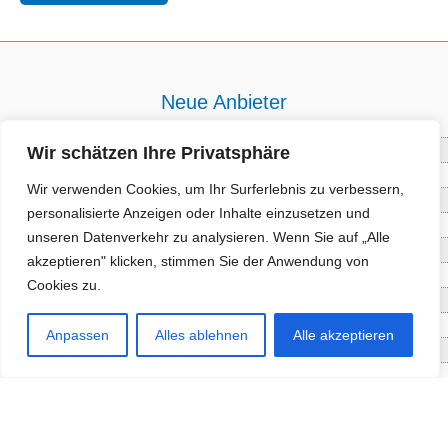
Neue Anbieter
Wir schätzen Ihre Privatsphäre
Baum- und Bienenpflege Thullner
Enne Energieberatung
Wir verwenden Cookies, um Ihr Surferlebnis zu verbessern,
Impact Hub Traunstein GmbH
personalisierte Anzeigen oder Inhalte einzusetzen und
Getränke Wierer Abholmarkt
unseren Datenverkehr zu analysieren. Wenn Sie auf „Alle
Höhenberger Biokiste GmbH
akzeptieren" klicken, stimmen Sie der Anwendung von
Bioladl Pfingstl Alm
Cookies zu.
EnergieSPARberatung Chiemgau
Checkers Jungle Hut
Anpassen
Alles ablehnen
Alle akzeptieren
Wochinger Brauhaus
RGGR Regionalgemüse
Aktuelle Angebote