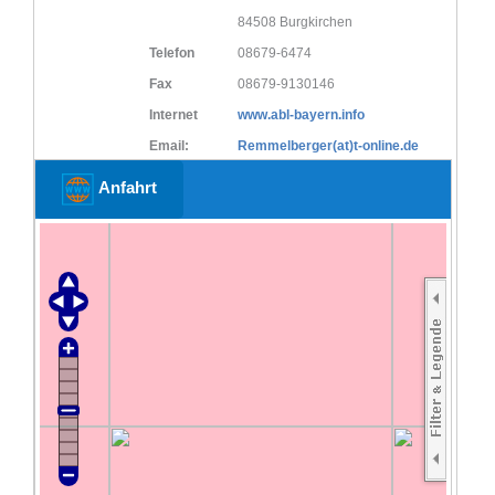
84508 Burgkirchen
Telefon
08679-6474
Fax
08679-9130146
Internet
www.abl-bayern.info
Email:
Remmelberger(at)t-online.de
Anfahrt