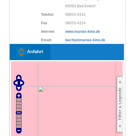
83093 Bad Endorf
Telefon
08053-4315
Fax
08053-4314
Internet
www.marias-kino.de
Email:
bach(at)marias-kino.de
Anfahrt