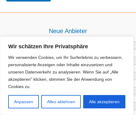
Neue Anbieter
Wir schätzen Ihre Privatsphäre
Baum- und Bienenpflege Thullner
Enne Energieberatung
Wir verwenden Cookies, um Ihr Surferlebnis zu verbessern,
Impact Hub Traunstein GmbH
personalisierte Anzeigen oder Inhalte einzusetzen und
Getränke Wierer Abholmarkt
unseren Datenverkehr zu analysieren. Wenn Sie auf „Alle
Höhenberger Biokiste GmbH
akzeptieren" klicken, stimmen Sie der Anwendung von
Bioladl Pfingstl Alm
Cookies zu.
EnergieSPARberatung Chiemgau
Checkers Jungle Hut
Anpassen
Alles ablehnen
Alle akzeptieren
Wochinger Brauhaus
RGGR Regionalgemüse
Aktuelle Angebote