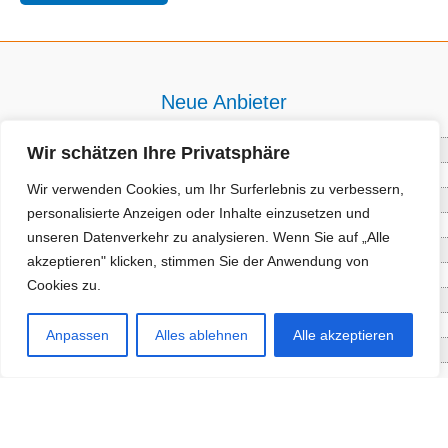
Neue Anbieter
Wir schätzen Ihre Privatsphäre
Baum- und Bienenpflege Thullner
Enne Energieberatung
Wir verwenden Cookies, um Ihr Surferlebnis zu verbessern,
Impact Hub Traunstein GmbH
personalisierte Anzeigen oder Inhalte einzusetzen und
Getränke Wierer Abholmarkt
unseren Datenverkehr zu analysieren. Wenn Sie auf „Alle
Höhenberger Biokiste GmbH
akzeptieren" klicken, stimmen Sie der Anwendung von
Bioladl Pfingstl Alm
Cookies zu.
EnergieSPARberatung Chiemgau
Checkers Jungle Hut
Anpassen
Alles ablehnen
Alle akzeptieren
Wochinger Brauhaus
RGGR Regionalgemüse
Aktuelle Angebote