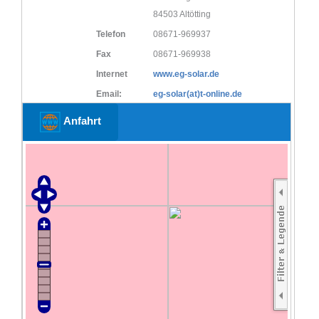
84503 Altötting
Telefon
08671-969937
Fax
08671-969938
Internet
www.eg-solar.de
Email:
eg-solar(at)t-online.de
Anfahrt