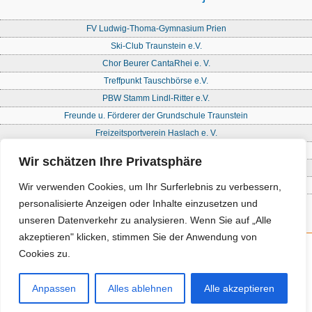
FV Ludwig-Thoma-Gymnasium Prien
Ski-Club Traunstein e.V.
Chor Beurer CantaRhei e. V.
Treffpunkt Tauschbörse e.V.
PBW Stamm Lindl-Ritter e.V.
Freunde u. Förderer der Grundschule Traunstein
Freizeitsportverein Haslach e. V.
Freie Waldorfschule Chiemgau - Förderkreis
Wir schätzen Ihre Privatsphäre
Initiative Nandlstadt Eltern für Kinder e. V.
Reit- und Fahrverein Traunstein e. V
Wir verwenden Cookies, um Ihr Surferlebnis zu verbessern,
personalisierte Anzeigen oder Inhalte einzusetzen und
unseren Datenverkehr zu analysieren. Wenn Sie auf „Alle
akzeptieren" klicken, stimmen Sie der Anwendung von
Cookies zu.
Kontakt
Impressum
Anpassen
Alles ablehnen
Alle akzeptieren
Datenschutz