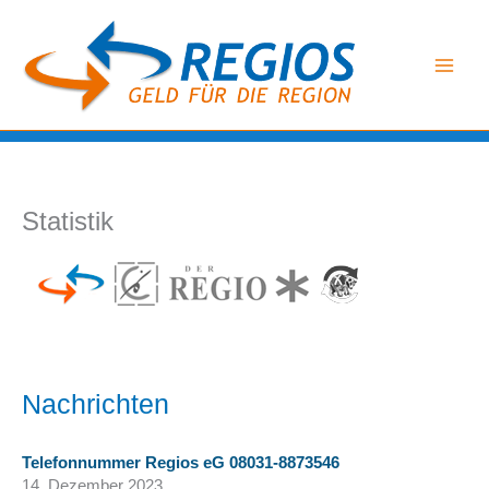
Zum
Inhalt
springen
Statistik
Nachrichten
Telefonnummer Regios eG 08031-8873546
14. Dezember 2023