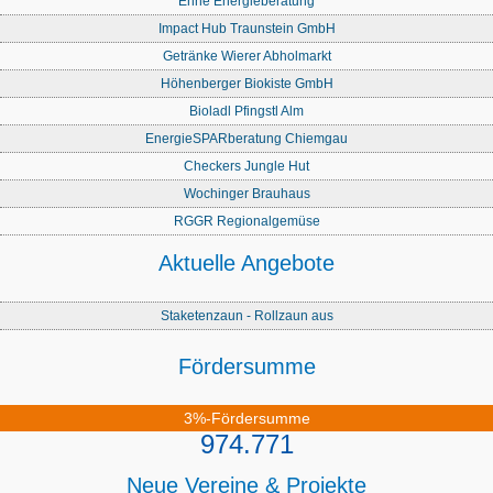
Enne Energieberatung
Impact Hub Traunstein GmbH
Getränke Wierer Abholmarkt
Höhenberger Biokiste GmbH
Bioladl Pfingstl Alm
EnergieSPARberatung Chiemgau
Checkers Jungle Hut
Wochinger Brauhaus
RGGR Regionalgemüse
Aktuelle Angebote
Staketenzaun - Rollzaun aus
Fördersumme
3%-Fördersumme
974.771
Neue Vereine & Projekte