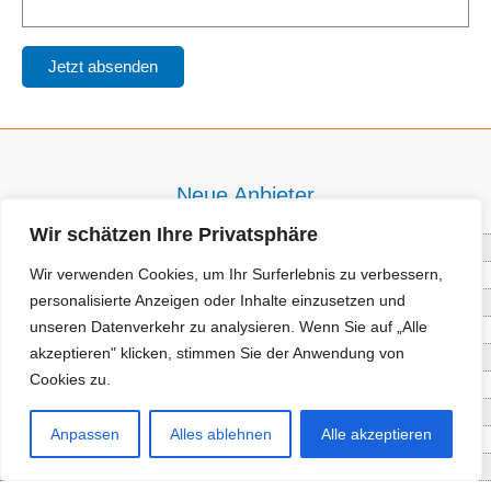
Neue Anbieter
Wir schätzen Ihre Privatsphäre
Baum- und Bienenpflege Thullner
Wir verwenden Cookies, um Ihr Surferlebnis zu verbessern,
Enne Energieberatung
personalisierte Anzeigen oder Inhalte einzusetzen und
Impact Hub Traunstein GmbH
unseren Datenverkehr zu analysieren. Wenn Sie auf „Alle
Getränke Wierer Abholmarkt
akzeptieren" klicken, stimmen Sie der Anwendung von
Höhenberger Biokiste GmbH
Cookies zu.
Bioladl Pfingstl Alm
EnergieSPARberatung Chiemgau
Anpassen
Alles ablehnen
Alle akzeptieren
Checkers Jungle Hut
Wochinger Brauhaus