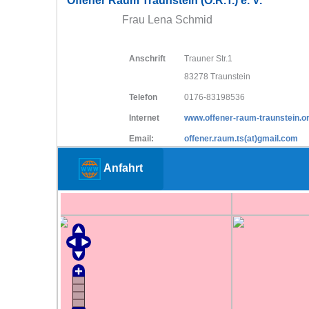
Offener Raum Traunstein (O.R.T.) e. V.
Frau Lena Schmid
Anschrift
Trauner Str.1
83278 Traunstein
Telefon
0176-83198536
Internet
www.offener-raum-traunstein.o
Email:
offener.raum.ts(at)gmail.com
Anfahrt