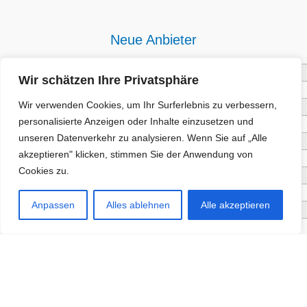
Neue Anbieter
Baum- und Bienenpflege Thullner
Wir schätzen Ihre Privatsphäre
Enne Energieberatung
Wir verwenden Cookies, um Ihr Surferlebnis zu verbessern,
Impact Hub Traunstein GmbH
personalisierte Anzeigen oder Inhalte einzusetzen und
Getränke Wierer Abholmarkt
unseren Datenverkehr zu analysieren. Wenn Sie auf „Alle
Höhenberger Biokiste GmbH
akzeptieren" klicken, stimmen Sie der Anwendung von
Bioladl Pfingstl Alm
Cookies zu.
EnergieSPARberatung Chiemgau
Checkers Jungle Hut
Anpassen
Alles ablehnen
Alle akzeptieren
Wochinger Brauhaus
RGGR Regionalgemüse
Aktuelle Angebote
Staketenzaun - Rollzaun aus