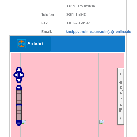
83278 Traunstein
Telefon
0861-15640
Fax
0861-9869544
Email:
kneippverein-traunstein(at)t-online.de
Anfahrt