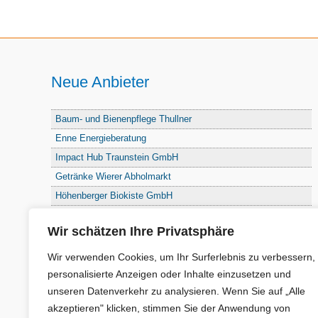
Neue Anbieter
Baum- und Bienenpflege Thullner
Enne Energieberatung
Impact Hub Traunstein GmbH
Getränke Wierer Abholmarkt
Höhenberger Biokiste GmbH
Bioladl Pfingstl Alm
Wir schätzen Ihre Privatsphäre
EnergieSPARberatung Chiemgau
Checkers Jungle Hut
Wir verwenden Cookies, um Ihr Surferlebnis zu verbessern,
Wochinger Brauhaus
personalisierte Anzeigen oder Inhalte einzusetzen und
unseren Datenverkehr zu analysieren. Wenn Sie auf „Alle
RGGR Regionalgemüse
akzeptieren" klicken, stimmen Sie der Anwendung von