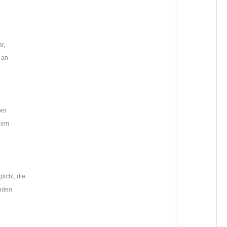
r,
 an
bei
 dem
icht, die
enden