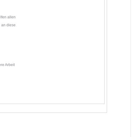
fen allen
n an diese
n
re Arbeit