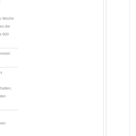
r
ro Woche
 es die
ls 900
agessen
es
halten;
gten
inen