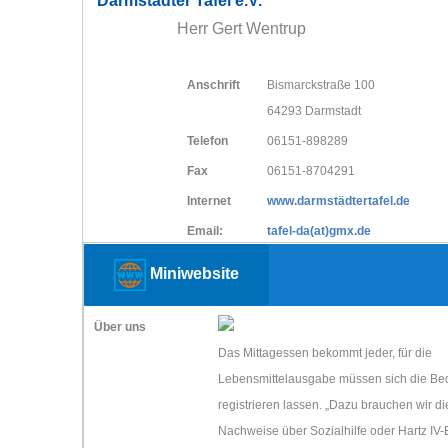
Darmstädter Tafel e.V.
Herr Gert Wentrup
Anschrift
Bismarckstraße 100
64293 Darmstadt
Telefon
06151-898289
Fax
06151-8704291
Internet
www.darmstädtertafel.de
Email:
tafel-da(at)gmx.de
Miniwebsite
Über uns
Das Mittagessen bekommt jeder, für die
Lebensmittel­ausgabe müssen sich die Bed
registrieren lassen. „Dazu brauchen wir di
Nachweise über Sozialhilfe oder Hartz IV-