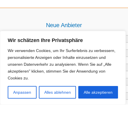
Neue Anbieter
Baum- und Bienenpflege Thullner
Wir schätzen Ihre Privatsphäre
Enne Energieberatung
Wir verwenden Cookies, um Ihr Surferlebnis zu verbessern,
Impact Hub Traunstein GmbH
personalisierte Anzeigen oder Inhalte einzusetzen und
Getränke Wierer Abholmarkt
unseren Datenverkehr zu analysieren. Wenn Sie auf „Alle
Höhenberger Biokiste GmbH
akzeptieren" klicken, stimmen Sie der Anwendung von
Bioladl Pfingstl Alm
Cookies zu.
EnergieSPARberatung Chiemgau
Checkers Jungle Hut
Anpassen
Alles ablehnen
Alle akzeptieren
Wochinger Brauhaus
RGGR Regionalgemüse
Aktuelle Angebote
Staketenzaun - Rollzaun aus