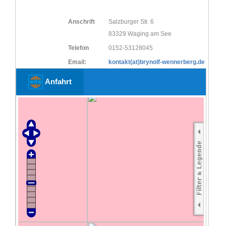
Anschrift
Salzburger Str. 6
83329 Waging am See
Telefon
0152-53128045
Email:
kontakt(at)brynolf-wennerberg.de
Anfahrt