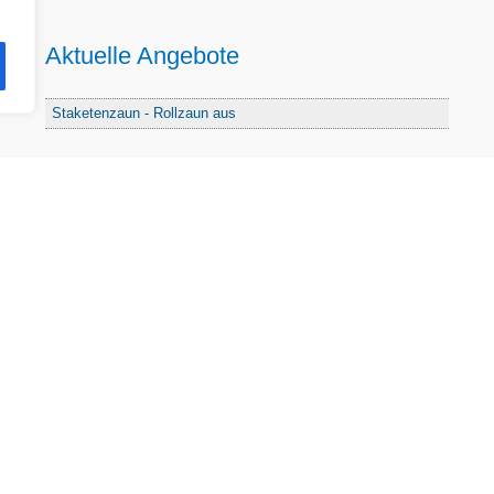
Aktuelle Angebote
Staketenzaun - Rollzaun aus
Fördersumme
3%-Fördersumme
974.692
Kontakt
Impressum
Datenschutz