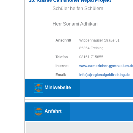
10. Klasse Camerloher Nepal Projekt
Schüler helfen Schülern
Herr Sonami Adhikari
Anschrift
Wippenhauser Straße 51
85354 Freising
Telefon
08161-715855
Internet
www.camerloher-gymnasium.d
Email:
info(at)regionalgeldfreising.de
Miniwebsite
Anfahrt