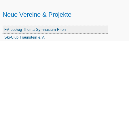
Neue Vereine & Projekte
FV Ludwig-Thoma-Gymnasium Prien
Ski-Club Traunstein e.V.
Chor Beurer CantaRhei e. V.
Treffpunkt Tauschbörse e.V.
PBW Stamm Lindl-Ritter e.V.
Freunde u. Förderer der Grundschule Traunstein
Freizeitsportverein Haslach e. V.
Freie Waldorfschule Chiemgau - Förderkreis
Initiative Nandlstadt Eltern für Kinder e. V.
Reit- und Fahrverein Traunstein e. V