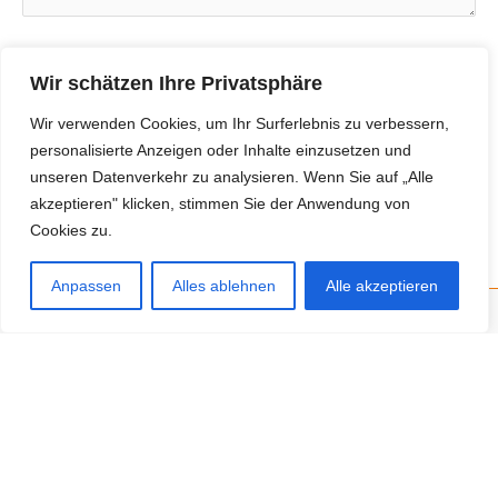
Bitte beweise, dass du kein Spambot bist und wähle das
Wir schätzen Ihre Privatsphäre
Symbol
Flagge
.
Wir verwenden Cookies, um Ihr Surferlebnis zu verbessern,
personalisierte Anzeigen oder Inhalte einzusetzen und
unseren Datenverkehr zu analysieren. Wenn Sie auf „Alle
akzeptieren" klicken, stimmen Sie der Anwendung von
Cookies zu.
Anpassen
Alles ablehnen
Alle akzeptieren
Neue Anbieter
Baum- und Bienenpflege Thullner
Enne Energieberatung
Impact Hub Traunstein GmbH
Getränke Wierer Abholmarkt