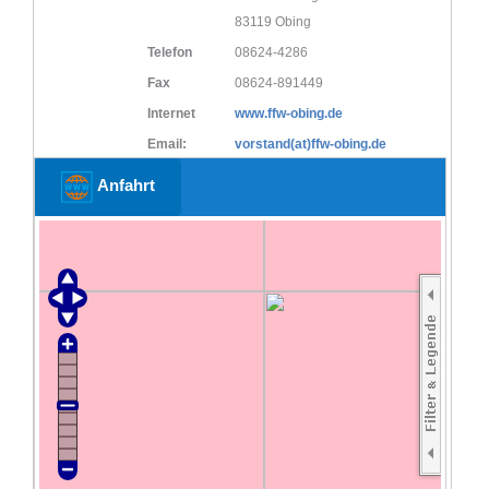
83119 Obing
Telefon
08624-4286
Fax
08624-891449
Internet
www.ffw-obing.de
Email:
vorstand(at)ffw-obing.de
Anfahrt