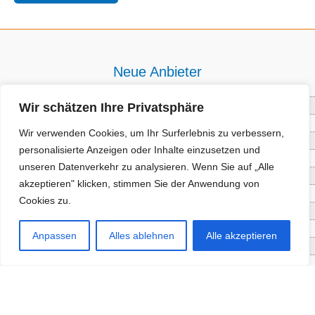
Neue Anbieter
Wir schätzen Ihre Privatsphäre
Baum- und Bienenpflege Thullner
Enne Energieberatung
Wir verwenden Cookies, um Ihr Surferlebnis zu verbessern,
Impact Hub Traunstein GmbH
personalisierte Anzeigen oder Inhalte einzusetzen und
Getränke Wierer Abholmarkt
unseren Datenverkehr zu analysieren. Wenn Sie auf „Alle
Höhenberger Biokiste GmbH
akzeptieren" klicken, stimmen Sie der Anwendung von
Bioladl Pfingstl Alm
Cookies zu.
EnergieSPARberatung Chiemgau
Checkers Jungle Hut
Anpassen
Alles ablehnen
Alle akzeptieren
Wochinger Brauhaus
RGGR Regionalgemüse
Aktuelle Angebote