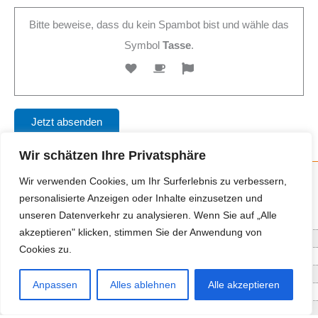
Bitte beweise, dass du kein Spambot bist und wähle das
Symbol
Tasse
.
Wir schätzen Ihre Privatsphäre
Wir verwenden Cookies, um Ihr Surferlebnis zu verbessern,
personalisierte Anzeigen oder Inhalte einzusetzen und
Neue Anbieter
unseren Datenverkehr zu analysieren. Wenn Sie auf „Alle
akzeptieren" klicken, stimmen Sie der Anwendung von
Baum- und Bienenpflege Thullner
Cookies zu.
Enne Energieberatung
Impact Hub Traunstein GmbH
Anpassen
Alles ablehnen
Alle akzeptieren
Getränke Wierer Abholmarkt
Höhenberger Biokiste GmbH