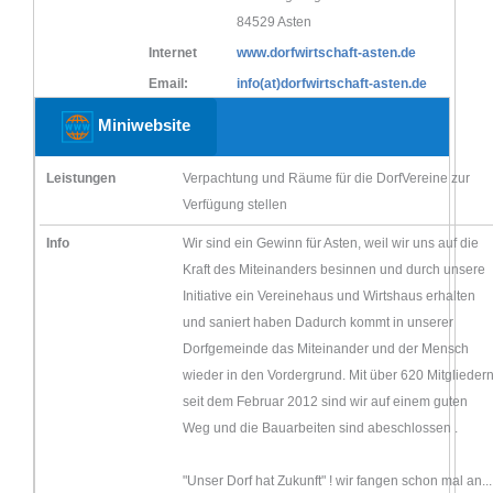
84529 Asten
Internet
www.dorfwirtschaft-asten.de
Email:
info(at)dorfwirtschaft-asten.de
Miniwebsite
Leistungen
Verpachtung und Räume für die DorfVereine zur
Verfügung stellen
Info
Wir sind ein Gewinn für Asten, weil wir uns auf die
Kraft des Miteinanders besinnen und durch unsere
Initiative ein Vereinehaus und Wirtshaus erhalten
und saniert haben Dadurch kommt in unserer
Dorfgemeinde das Miteinander und der Mensch
wieder in den Vordergrund. Mit über 620 Mitglieder
seit dem Februar 2012 sind wir auf einem guten
Weg und die Bauarbeiten sind abeschlossen .
"Unser Dorf hat Zukunft" ! wir fangen schon mal an...