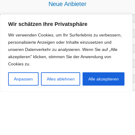
Neue Anbieter
Baum- und Bienenpflege Thullner
Wir schätzen Ihre Privatsphäre
Enne Energieberatung
Impact Hub Traunstein GmbH
Wir verwenden Cookies, um Ihr Surferlebnis zu verbessern,
Getränke Wierer Abholmarkt
personalisierte Anzeigen oder Inhalte einzusetzen und
Höhenberger Biokiste GmbH
unseren Datenverkehr zu analysieren. Wenn Sie auf „Alle
Bioladl Pfingstl Alm
akzeptieren" klicken, stimmen Sie der Anwendung von
EnergieSPARberatung Chiemgau
Cookies zu.
Checkers Jungle Hut
Wochinger Brauhaus
Anpassen
Alles ablehnen
Alle akzeptieren
RGGR Regionalgemüse
Aktuelle Angebote
Staketenzaun - Rollzaun aus
Fördersumme