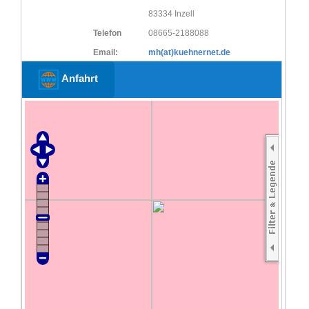
83334 Inzell
Telefon
08665-2188088
Email:
mh(at)kuehnernet.de
Anfahrt