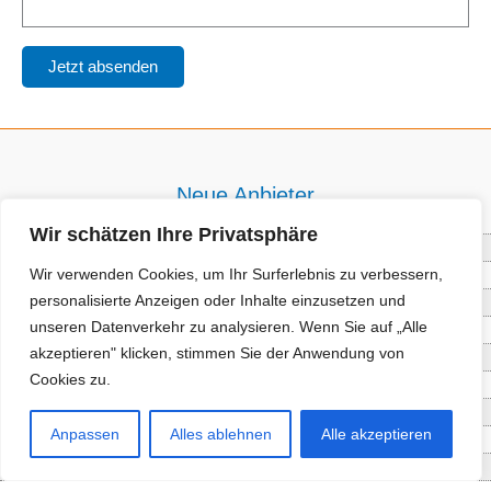
Neue Anbieter
Wir schätzen Ihre Privatsphäre
Baum- und Bienenpflege Thullner
Wir verwenden Cookies, um Ihr Surferlebnis zu verbessern,
Enne Energieberatung
personalisierte Anzeigen oder Inhalte einzusetzen und
Impact Hub Traunstein GmbH
unseren Datenverkehr zu analysieren. Wenn Sie auf „Alle
Getränke Wierer Abholmarkt
akzeptieren" klicken, stimmen Sie der Anwendung von
Höhenberger Biokiste GmbH
Cookies zu.
Bioladl Pfingstl Alm
EnergieSPARberatung Chiemgau
Anpassen
Alles ablehnen
Alle akzeptieren
Checkers Jungle Hut
Wochinger Brauhaus