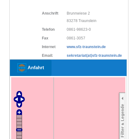
Anschrift
Brunnwiese 2
83278 Traunstein
Telefon
0861-98623-0
Fax
0861-3057
Internet
www.sfz-traunstein.de
Email:
sekretariat(at)sfz-traunstein.de
Anfahrt