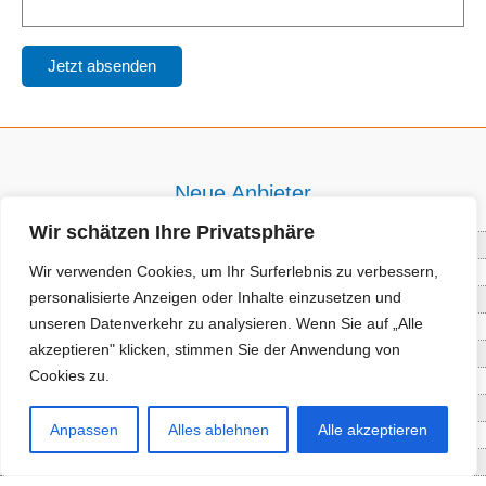
Neue Anbieter
Wir schätzen Ihre Privatsphäre
Baum- und Bienenpflege Thullner
Wir verwenden Cookies, um Ihr Surferlebnis zu verbessern,
Enne Energieberatung
personalisierte Anzeigen oder Inhalte einzusetzen und
Impact Hub Traunstein GmbH
unseren Datenverkehr zu analysieren. Wenn Sie auf „Alle
Getränke Wierer Abholmarkt
akzeptieren" klicken, stimmen Sie der Anwendung von
Höhenberger Biokiste GmbH
Cookies zu.
Bioladl Pfingstl Alm
EnergieSPARberatung Chiemgau
Anpassen
Alles ablehnen
Alle akzeptieren
Checkers Jungle Hut
Wochinger Brauhaus