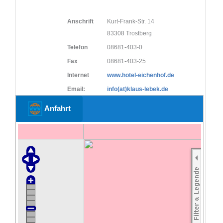
Anschrift
Kurt-Frank-Str. 14
83308 Trostberg
Telefon
08681-403-0
Fax
08681-403-25
Internet
www.hotel-eichenhof.de
Email:
info(at)klaus-lebek.de
Anfahrt