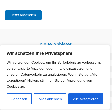
Neue Anbieter
Wir schätzen Ihre Privatsphäre
Baum- und Bienenpflege Thullner
Wir verwenden Cookies, um Ihr Surferlebnis zu verbessern,
Enne Energieberatung
personalisierte Anzeigen oder Inhalte einzusetzen und
Impact Hub Traunstein GmbH
unseren Datenverkehr zu analysieren. Wenn Sie auf „Alle
Getränke Wierer Abholmarkt
akzeptieren" klicken, stimmen Sie der Anwendung von
Höhenberger Biokiste GmbH
Cookies zu.
Bioladl Pfingstl Alm
EnergieSPARberatung Chiemgau
Anpassen
Alles ablehnen
Alle akzeptieren
Checkers Jungle Hut
Wochinger Brauhaus