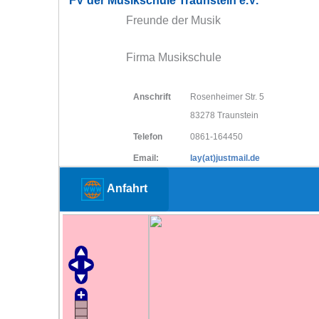
FV der Musikschule Traunstein e.V.
Freunde der Musik
Firma Musikschule
Anschrift
Rosenheimer Str. 5
83278 Traunstein
Telefon
0861-164450
Email:
lay(at)justmail.de
Anfahrt