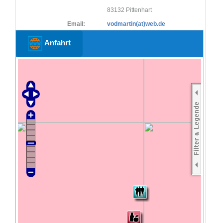
83132 Pittenhart
Email:
vodmartin(at)web.de
Anfahrt