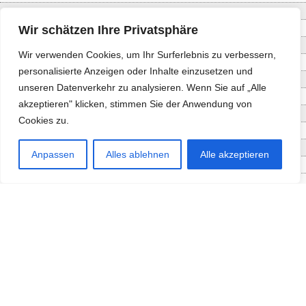
Baum- und Bienenpflege Thullner
Wir schätzen Ihre Privatsphäre
Enne Energieberatung
Impact Hub Traunstein GmbH
Wir verwenden Cookies, um Ihr Surferlebnis zu verbessern,
Getränke Wierer Abholmarkt
personalisierte Anzeigen oder Inhalte einzusetzen und
Höhenberger Biokiste GmbH
unseren Datenverkehr zu analysieren. Wenn Sie auf „Alle
Bioladl Pfingstl Alm
akzeptieren" klicken, stimmen Sie der Anwendung von
EnergieSPARberatung Chiemgau
Cookies zu.
Checkers Jungle Hut
Wochinger Brauhaus
Anpassen
Alles ablehnen
Alle akzeptieren
RGGR Regionalgemüse
Aktuelle Angebote
Staketenzaun - Rollzaun aus
Fördersumme
3%-Fördersumme
974.635