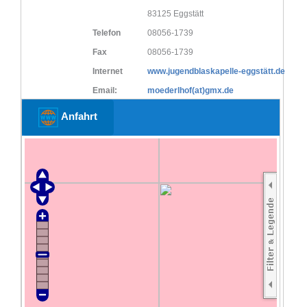
83125 Eggstätt
Telefon
08056-1739
Fax
08056-1739
Internet
www.jugendblaskapelle-eggstätt.de
Email:
moederlhof(at)gmx.de
Anfahrt