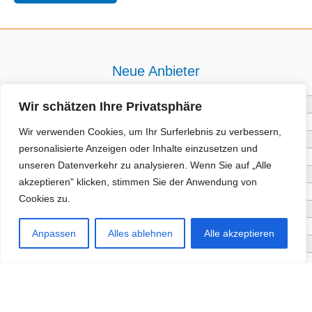
Neue Anbieter
Wir schätzen Ihre Privatsphäre
Baum- und Bienenpflege Thullner
Enne Energieberatung
Wir verwenden Cookies, um Ihr Surferlebnis zu verbessern,
Impact Hub Traunstein GmbH
personalisierte Anzeigen oder Inhalte einzusetzen und
Getränke Wierer Abholmarkt
unseren Datenverkehr zu analysieren. Wenn Sie auf „Alle
Höhenberger Biokiste GmbH
akzeptieren" klicken, stimmen Sie der Anwendung von
Bioladl Pfingstl Alm
Cookies zu.
EnergieSPARberatung Chiemgau
Checkers Jungle Hut
Anpassen
Alles ablehnen
Alle akzeptieren
Wochinger Brauhaus
RGGR Regionalgemüse
Aktuelle Angebote