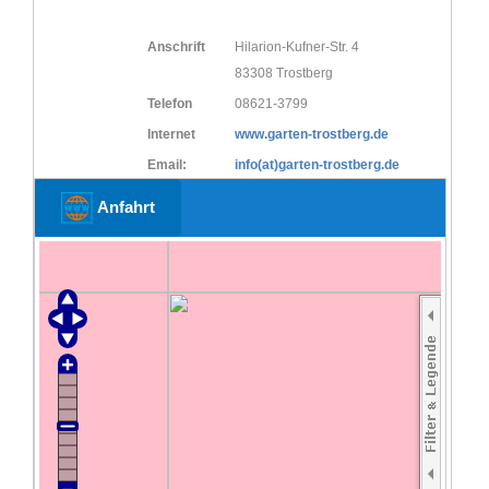
Anschrift
Hilarion-Kufner-Str. 4
83308 Trostberg
Telefon
08621-3799
Internet
www.garten-trostberg.de
Email:
info(at)garten-trostberg.de
Anfahrt