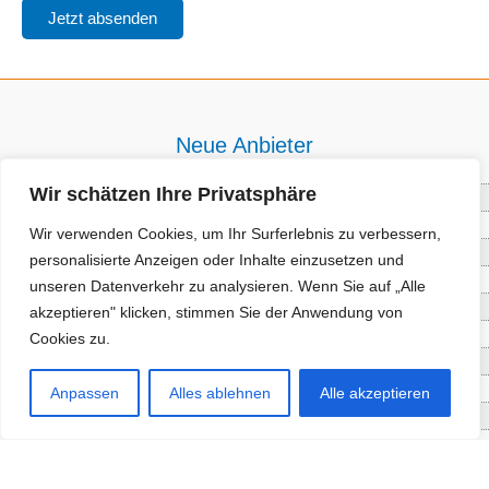
Neue Anbieter
Wir schätzen Ihre Privatsphäre
Baum- und Bienenpflege Thullner
Enne Energieberatung
Wir verwenden Cookies, um Ihr Surferlebnis zu verbessern,
Impact Hub Traunstein GmbH
personalisierte Anzeigen oder Inhalte einzusetzen und
Getränke Wierer Abholmarkt
unseren Datenverkehr zu analysieren. Wenn Sie auf „Alle
Höhenberger Biokiste GmbH
akzeptieren" klicken, stimmen Sie der Anwendung von
Bioladl Pfingstl Alm
Cookies zu.
EnergieSPARberatung Chiemgau
Checkers Jungle Hut
Anpassen
Alles ablehnen
Alle akzeptieren
Wochinger Brauhaus
RGGR Regionalgemüse
Aktuelle Angebote