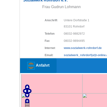
Sozialwerk Rohrdorf e.V.
Frau Gudrun Lohmann
Anschrift
Untere Dorfstraße 1
83101 Rohrdorf
Telefon
08032-9882972
Fax
08032-9894495
Internet
www.sozialwerk-rohrdorf.de
Email:
sozialwerk_rohrdorf(at)t-online
Anfahrt