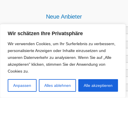
Neue Anbieter
Baum- und Bienenpflege Thullner
Wir schätzen Ihre Privatsphäre
Enne Energieberatung
Wir verwenden Cookies, um Ihr Surferlebnis zu verbessern,
Impact Hub Traunstein GmbH
personalisierte Anzeigen oder Inhalte einzusetzen und
Getränke Wierer Abholmarkt
unseren Datenverkehr zu analysieren. Wenn Sie auf „Alle
Höhenberger Biokiste GmbH
akzeptieren" klicken, stimmen Sie der Anwendung von
Bioladl Pfingstl Alm
Cookies zu.
EnergieSPARberatung Chiemgau
Checkers Jungle Hut
Anpassen
Alles ablehnen
Alle akzeptieren
Wochinger Brauhaus
RGGR Regionalgemüse
Aktuelle Angebote
Staketenzaun - Rollzaun aus