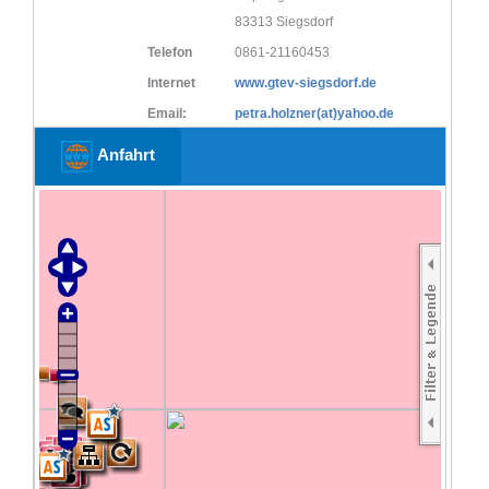
83313 Siegsdorf
Telefon
0861-21160453
Internet
www.gtev-siegsdorf.de
Email:
petra.holzner(at)yahoo.de
Anfahrt