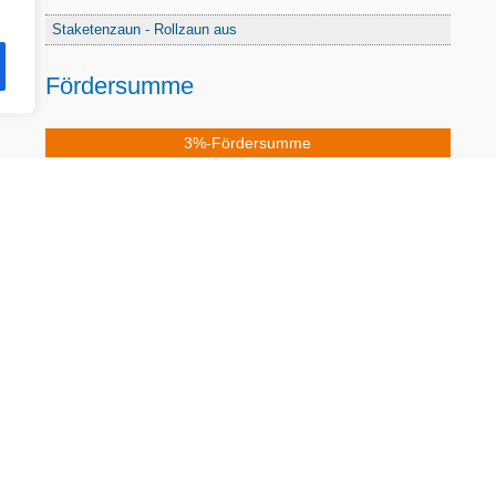
Staketenzaun - Rollzaun aus
Fördersumme
3%-Fördersumme
974.771
Kontakt
Impressum
Datenschutz