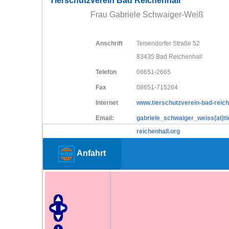
Tierschutzverein Bad Reichenhall
Frau Gabriele Schwaiger-Weiß
Anschrift
Teisendorfer Straße 52
83435 Bad Reichenhall
Telefon
08651-2665
Fax
08651-715264
Internet
www.tierschutzverein-bad-reich
Email:
gabriele_schwaiger_weiss(at)ti
reichenhall.org
Anfahrt