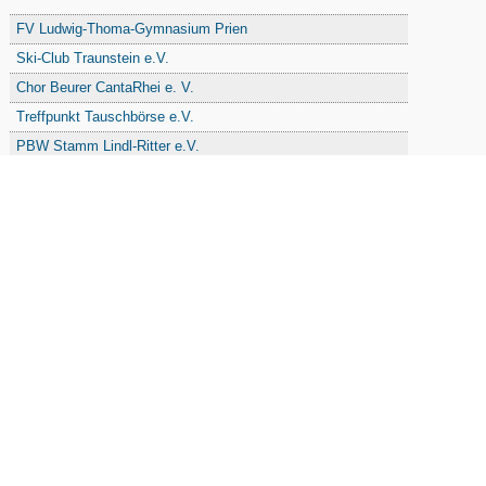
FV Ludwig-Thoma-Gymnasium Prien
Ski-Club Traunstein e.V.
Chor Beurer CantaRhei e. V.
Treffpunkt Tauschbörse e.V.
PBW Stamm Lindl-Ritter e.V.
Freunde u. Förderer der Grundschule Traunstein
Freizeitsportverein Haslach e. V.
Freie Waldorfschule Chiemgau - Förderkreis
Initiative Nandlstadt Eltern für Kinder e. V.
Reit- und Fahrverein Traunstein e. V