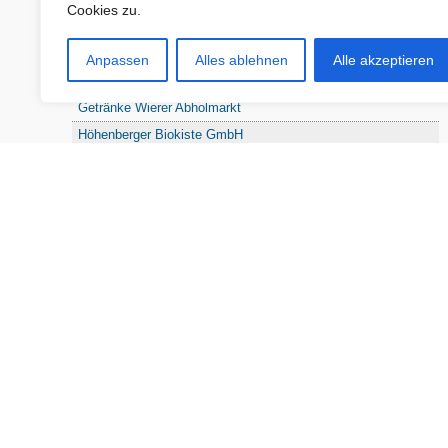
Cookies zu.
Baum- und Bienenpflege Thullner
Enne Energieberatung
Anpassen
Alles ablehnen
Alle akzeptieren
Impact Hub Traunstein GmbH
Getränke Wierer Abholmarkt
Höhenberger Biokiste GmbH
Bioladl Pfingstl Alm
EnergieSPARberatung Chiemgau
Checkers Jungle Hut
Wochinger Brauhaus
RGGR Regionalgemüse