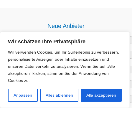
Neue Anbieter
Baum- und Bienenpflege Thullner
Wir schätzen Ihre Privatsphäre
Enne Energieberatung
Wir verwenden Cookies, um Ihr Surferlebnis zu verbessern,
Impact Hub Traunstein GmbH
personalisierte Anzeigen oder Inhalte einzusetzen und
Getränke Wierer Abholmarkt
unseren Datenverkehr zu analysieren. Wenn Sie auf „Alle
Höhenberger Biokiste GmbH
akzeptieren" klicken, stimmen Sie der Anwendung von
Bioladl Pfingstl Alm
Cookies zu.
EnergieSPARberatung Chiemgau
Checkers Jungle Hut
Anpassen
Alles ablehnen
Alle akzeptieren
Wochinger Brauhaus
RGGR Regionalgemüse
Aktuelle Angebote
Staketenzaun - Rollzaun aus