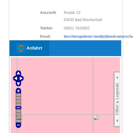
Anschrift
Poststr. 23
83435 Bad Reichenhall
Telefon
08651 7620892
Email:
berchtesgadener-land(at)bund-naturschu
Anfahrt