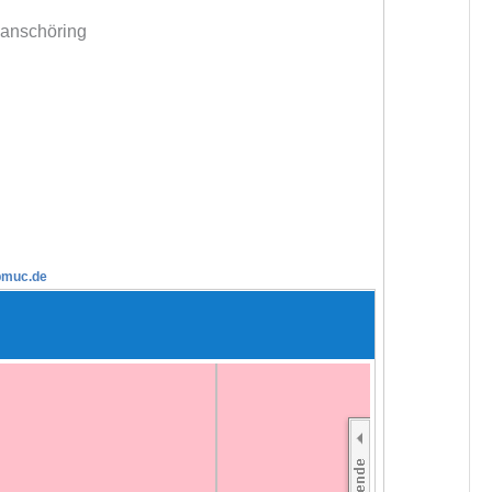
chanschöring
ebmuc.de