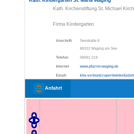
Kath. Kindergarten St. Maria Waging
Kath. Kirchenstiftung St. Michael Kir
Firma Kindergarten
Anschrift
Seestraße 8
88332 Waging am See
Telefon
08681-218
Internet
www.pfarrei-waging.de
Email:
kita-verbund.rupertiwinkel(at)
Anfahrt