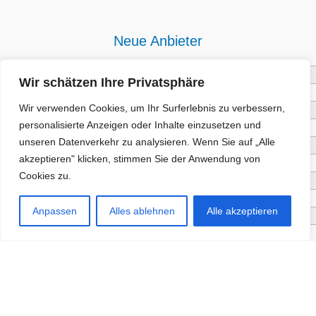
Neue Anbieter
Baum- und Bienenpflege Thullner
Wir schätzen Ihre Privatsphäre
Enne Energieberatung
Wir verwenden Cookies, um Ihr Surferlebnis zu verbessern,
Impact Hub Traunstein GmbH
personalisierte Anzeigen oder Inhalte einzusetzen und
Getränke Wierer Abholmarkt
unseren Datenverkehr zu analysieren. Wenn Sie auf „Alle
Höhenberger Biokiste GmbH
akzeptieren" klicken, stimmen Sie der Anwendung von
Bioladl Pfingstl Alm
Cookies zu.
EnergieSPARberatung Chiemgau
Checkers Jungle Hut
Anpassen
Alles ablehnen
Alle akzeptieren
Wochinger Brauhaus
RGGR Regionalgemüse
Aktuelle Angebote
Staketenzaun - Rollzaun aus