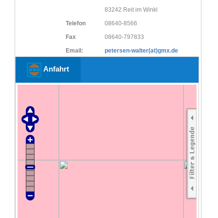
83242 Reit im Winkl
Telefon
08640-8566
Fax
08640-797833
Email:
petersen-walter(at)gmx.de
Anfahrt